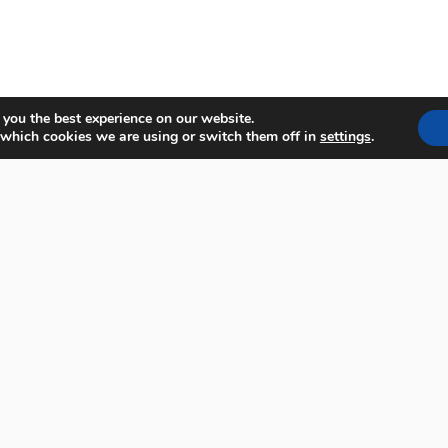
 you the best experience on our website.
 which cookies we are using or switch them off in
settings
.
ra o email cadastrado no site.
*