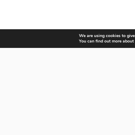
We are using cookies to give
Neve
| Movido a
WordPress
You can find out more about
Insi