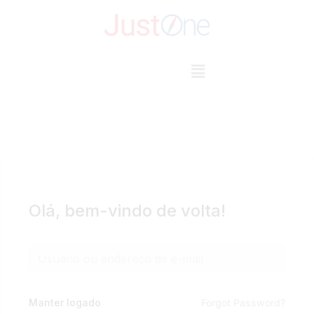
Pular
para
o
conteúdo
Olá, bem-vindo de volta!
Manter logado
Forgot Password?