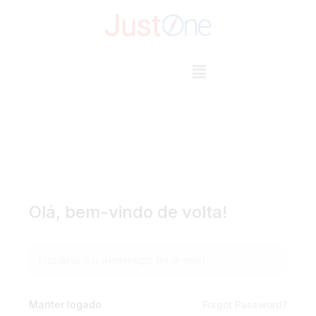
Pular
para
o
conteúdo
Olá, bem-vindo de volta!
Manter logado
Forgot Password?