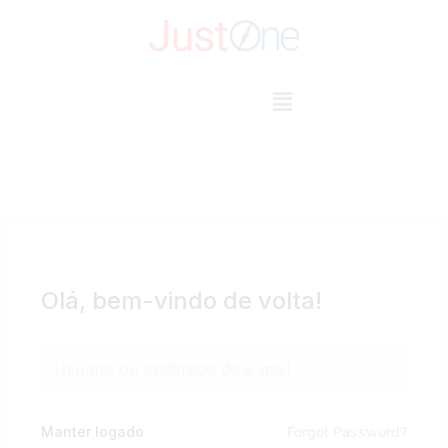
Pular
para
o
conteúdo
Olá, bem-vindo de volta!
Manter logado
Forgot Password?